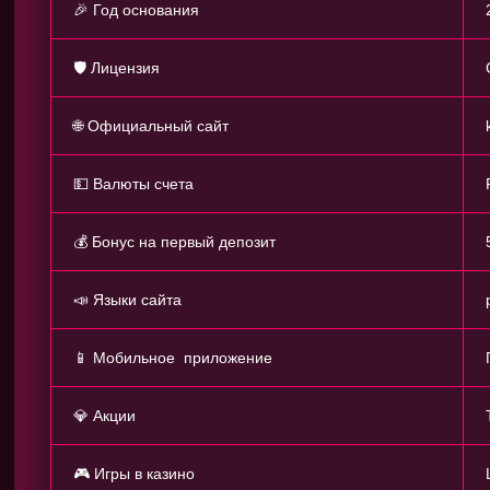
🎉 Год основания
🛡️ Лицензия
🌐 Официальный сайт
💵 Валюты счета
💰 Бонус на первый депозит
📣 Языки сайта
📱 Мобильное приложение
💎 Акции
🎮 Игры в казино