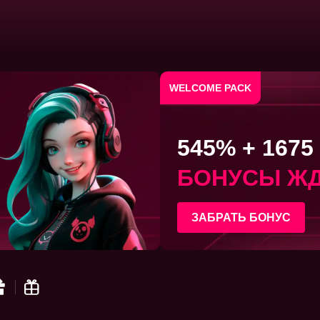
WELCOME PACK
545% + 1675
БОНУСЫ ЖД
ЗАБРАТЬ БОНУС