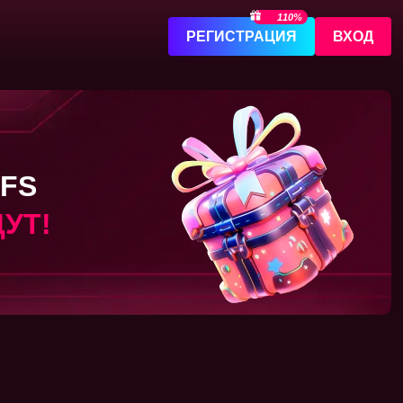
РЕГИСТРАЦИЯ
ВХОД
 FS
УТ!