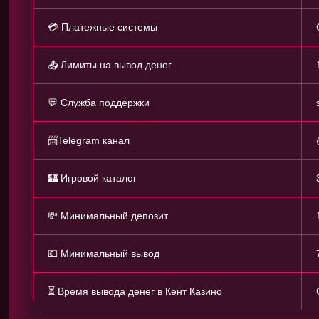
💳 Платежные системы
📤 Лимиты на вывод денег
💬 Служба поддержки
📨Telegram канал
🏰 Игровой каталог
💸 Минимальный депозит
💶 Минимальный вывод
⏳ Время вывода денег в Кент Казино