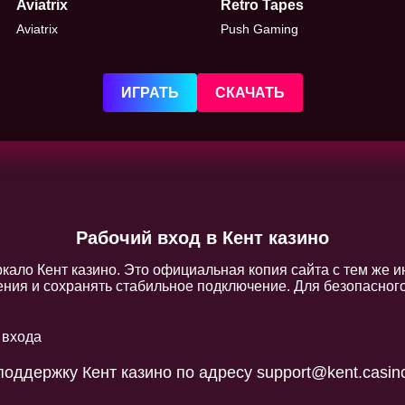
Aviatrix
Retro Tapes
Aviatrix
Push Gaming
ИГРАТЬ
СКАЧАТЬ
Рабочий вход в Кент казино
ркало Кент казино. Это официальная копия сайта с тем же
ения и сохранять стабильное подключение. Для безопасног
 входа
поддержку Кент казино по адресу support@kent.casi