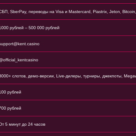
СБП, SberPay, переводы на Visa и Mastercard, Piastrix, Jeton, Bitcoin
1000 рублей – 500 000 рублей
support@kent.casino
@official_kentcasino
3000+ слотов, демо-версии, Live-дилеры, турниры, джекпоты, Megaw
100 рублей
700 рублей
От 5 минут до 24 часов